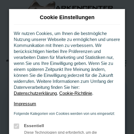
Z
u
Cookie Einstellungen
m
H
a
Wir nutzen Cookies, um Ihnen die bestmögliche
Nutzung unserer Webseite zu ermöglichen und unsere
u
Kommunikation mit Ihnen zu verbessern. Wir
p
berücksichtigen hierbei Ihre Präferenzen und
t
verarbeiten Daten für Marketing und Statistiken nur,
i
Startseite
Gebrauchtwagen Herne
0
wenn Sie uns Ihre Einwilligung geben. Wenn Sie zu
n
MENÜ
einem späteren Zeitpunkt Ihre Meinung ändern,
h
können Sie die Einwilligung jederzeit für die Zukunft
a
widerrufen. Weitere Informationen zum Umfang der
l
Datenverarbeitung finden Sie hier:
t
Datenschutzerklärung
,
Cookie-Richtlinie
.
s
GEBRAUCHTWAGEN HERNE
p
Impressum
r
Gebrauchtwagen
Folgende Kategorien von Cookies werden von uns eingesetzt:
i
n
nahe Herne kaufen
Essentiell
g
Diese Technologien sind erforderlich, um die
e