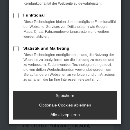
bei Autohaus
Kernfunktionalität der Webseite zu gewährleisten.
n
Kamen.
Funktional
Sie suchen einen jungen
Diese Technologien bieten die bestmögliche Funktionalität
der Webseite. Services von Drittanbietern wie Google
Gebrauchtwagen, ein attraktives
Maps, Chats, Fahrzeugbewertungssystem und weitere
werden aktiviert.
Europa-Fahrzeug oder eine
Tageszulassung nahe Herne?
Statistik und Marketing
Autohaus Kamen GmbH ist Ihr
Diese Technologien ermöglichen es uns, die Nutzung der
Webseite zu analysieren, um die Leistung zu messen und
regionaler Ansprechpartner für
zu verbessern. Zudem werden Technologien eingesetzt,
die von dritten Werbetreibenden verwendet werden, um
geprüfte Fahrzeuge, persönliche
Sie auf anderen Webseiten zu verfolgen und um Anzeigen
Beratung, Probefahrt, Finanzierung
zu schalten, die für Ihre Interessen relevant sind.
und Inzahlungnahme.
Speichern
Von Herne aus erreichen Sie unseren
Optionale Cookies ablehnen
Standort in Kamen besonders
Alle akzeptieren
schnell. So verbinden Sie kurze Wege
mit starker Fahrzeugauswahl,