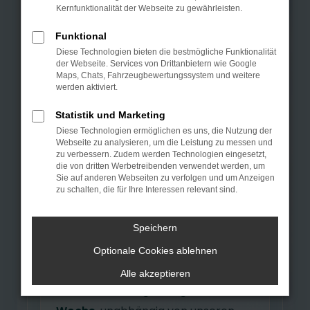
Kernfunktionalität der Webseite zu gewährleisten.
Ersatzteile online
n
bestellen in Kamen.
Funktional
Diese Technologien bieten die bestmögliche Funktionalität
der Webseite. Services von Drittanbietern wie Google
Unser neuer Onlineshop für
Maps, Chats, Fahrzeugbewertungssystem und weitere
werden aktiviert.
Autozubehör, Ersatzteile und
Autobedarfsartikel
befindet sich
Statistik und Marketing
Diese Technologien ermöglichen es uns, die Nutzung der
aktuell im Aufbau. Künftig können
Webseite zu analysieren, um die Leistung zu messen und
Sie viele Produkte bequem online
zu verbessern. Zudem werden Technologien eingesetzt,
die von dritten Werbetreibenden verwendet werden, um
auswählen, bestellen und
Sie auf anderen Webseiten zu verfolgen und um Anzeigen
zu schalten, die für Ihre Interessen relevant sind.
anschließend direkt im Autohaus
Kamen abholen.
Speichern
Damit wird der Teile- und
Optionale Cookies ablehnen
Zubehörkauf deutlich einfacher:
24
Alle akzeptieren
Stunden am Tag, 7 Tage die