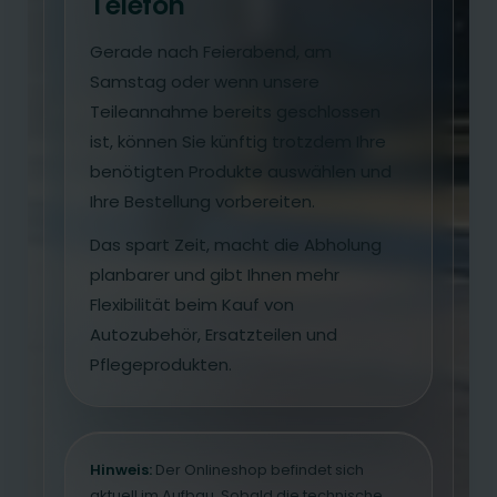
Telefon
Gerade nach Feierabend, am
Samstag oder wenn unsere
Teileannahme bereits geschlossen
ist, können Sie künftig trotzdem Ihre
benötigten Produkte auswählen und
Ihre Bestellung vorbereiten.
Das spart Zeit, macht die Abholung
planbarer und gibt Ihnen mehr
Flexibilität beim Kauf von
Autozubehör, Ersatzteilen und
Pflegeprodukten.
Hinweis:
Der Onlineshop befindet sich
aktuell im Aufbau. Sobald die technische