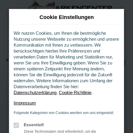
Z
u
Cookie Einstellungen
m
H
a
Wir nutzen Cookies, um Ihnen die bestmögliche
Nutzung unserer Webseite zu ermöglichen und unsere
u
Kommunikation mit Ihnen zu verbessern. Wir
p
berücksichtigen hierbei Ihre Präferenzen und
t
verarbeiten Daten für Marketing und Statistiken nur,
i
Startseite
Autozubehör & Ersatzteile
0
wenn Sie uns Ihre Einwilligung geben. Wenn Sie zu
n
MENÜ
einem späteren Zeitpunkt Ihre Meinung ändern,
h
können Sie die Einwilligung jederzeit für die Zukunft
a
widerrufen. Weitere Informationen zum Umfang der
l
Datenverarbeitung finden Sie hier:
t
DEMNÄCHST IM AUTOHAUS
Datenschutzerklärung
,
Cookie-Richtlinie
.
KAMEN
s
p
Impressum
r
AUTOZUBEHÖR & ERSATZTEILE
Folgende Kategorien von Cookies werden von uns eingesetzt:
i
ONLINE
n
Essentiell
g
Autozubehör und
Diese Technologien sind erforderlich, um die
e