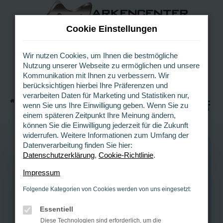
Z
u
Cookie Einstellungen
m
H
a
Wir nutzen Cookies, um Ihnen die bestmögliche
Nutzung unserer Webseite zu ermöglichen und unsere
u
Kommunikation mit Ihnen zu verbessern. Wir
p
berücksichtigen hierbei Ihre Präferenzen und
t
verarbeiten Daten für Marketing und Statistiken nur,
i
Startseite
Gebrauchtwagen Dortmund
0
wenn Sie uns Ihre Einwilligung geben. Wenn Sie zu
n
MENÜ
einem späteren Zeitpunkt Ihre Meinung ändern,
h
können Sie die Einwilligung jederzeit für die Zukunft
a
widerrufen. Weitere Informationen zum Umfang der
l
Datenverarbeitung finden Sie hier:
t
Datenschutzerklärung
,
Cookie-Richtlinie
.
s
GEBRAUCHTWAGEN DORTMUND
p
Impressum
r
Gebrauchtwagen
Folgende Kategorien von Cookies werden von uns eingesetzt:
i
n
nahe Dortmund
Essentiell
g
Diese Technologien sind erforderlich, um die
e