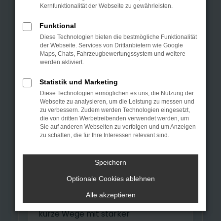
kaufen bei Autohaus
Kernfunktionalität der Webseite zu gewährleisten.
n
Kamen.
Funktional
Sie suchen einen jungen
Diese Technologien bieten die bestmögliche Funktionalität
der Webseite. Services von Drittanbietern wie Google
Gebrauchtwagen, ein attraktives
Maps, Chats, Fahrzeugbewertungssystem und weitere
werden aktiviert.
Europa-Fahrzeug oder eine
Tageszulassung nahe Dortmund?
Statistik und Marketing
Autohaus Kamen GmbH ist Ihr
Diese Technologien ermöglichen es uns, die Nutzung der
Webseite zu analysieren, um die Leistung zu messen und
regionaler Ansprechpartner für
zu verbessern. Zudem werden Technologien eingesetzt,
die von dritten Werbetreibenden verwendet werden, um
geprüfte Fahrzeuge, persönliche
Sie auf anderen Webseiten zu verfolgen und um Anzeigen
Beratung, Probefahrt, Finanzierung
zu schalten, die für Ihre Interessen relevant sind.
und Inzahlungnahme.
Speichern
Von Dortmund aus erreichen Sie
Optionale Cookies ablehnen
unseren Standort in Kamen
Alle akzeptieren
besonders schnell. So verbinden Sie
kurze Wege mit starker