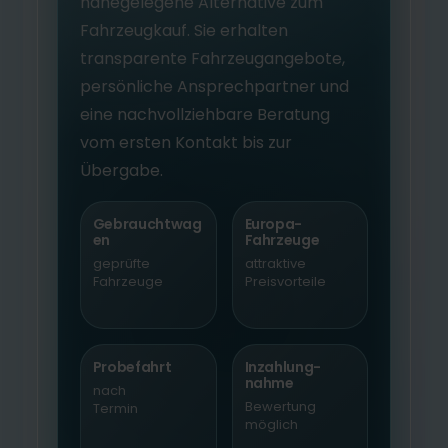
nahegelegene Alternative zum
Fahrzeugkauf. Sie erhalten
transparente Fahrzeugangebote,
persönliche Ansprechpartner und
eine nachvollziehbare Beratung
vom ersten Kontakt bis zur
Übergabe.
Gebrauchtwag
Europa-
en
Fahrzeuge
geprüfte
attraktive
Fahrzeuge
Preisvorteile
Probefahrt
Inzahlung-
nahme
nach
Bewertung
Termin
möglich