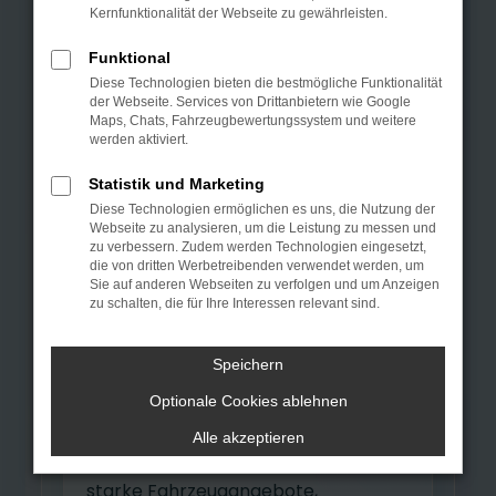
bei Autohaus
Kernfunktionalität der Webseite zu gewährleisten.
n
Kamen.
Funktional
Sie suchen einen jungen
Diese Technologien bieten die bestmögliche Funktionalität
der Webseite. Services von Drittanbietern wie Google
Gebrauchtwagen, ein attraktives
Maps, Chats, Fahrzeugbewertungssystem und weitere
werden aktiviert.
EU-Fahrzeug oder eine
Tageszulassung und kommen
Statistik und Marketing
Diese Technologien ermöglichen es uns, die Nutzung der
aus Bochum? Autohaus Kamen
Webseite zu analysieren, um die Leistung zu messen und
GmbH ist Ihr regionaler
zu verbessern. Zudem werden Technologien eingesetzt,
die von dritten Werbetreibenden verwendet werden, um
Ansprechpartner für geprüfte
Sie auf anderen Webseiten zu verfolgen und um Anzeigen
zu schalten, die für Ihre Interessen relevant sind.
Fahrzeuge, persönliche Beratung,
Probefahrt, Finanzierung und
Speichern
Inzahlungnahme.
Optionale Cookies ablehnen
Auch für Kunden aus Bochum kann
Alle akzeptieren
sich der Weg nach Kamen lohnen:
starke Fahrzeugangebote,