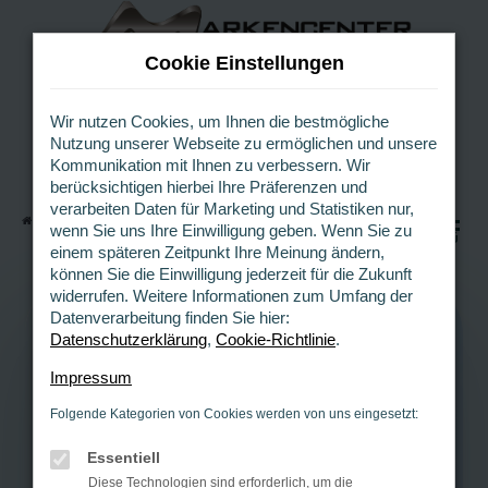
Z
u
Cookie Einstellungen
m
H
a
Wir nutzen Cookies, um Ihnen die bestmögliche
Nutzung unserer Webseite zu ermöglichen und unsere
u
Kommunikation mit Ihnen zu verbessern. Wir
p
berücksichtigen hierbei Ihre Präferenzen und
t
verarbeiten Daten für Marketing und Statistiken nur,
i
Startseite
Gebrauchtwagen Bochum
0
wenn Sie uns Ihre Einwilligung geben. Wenn Sie zu
n
MENÜ
einem späteren Zeitpunkt Ihre Meinung ändern,
h
können Sie die Einwilligung jederzeit für die Zukunft
a
widerrufen. Weitere Informationen zum Umfang der
l
Datenverarbeitung finden Sie hier:
t
Datenschutzerklärung
,
Cookie-Richtlinie
.
s
GEBRAUCHTWAGEN BOCHUM
p
Impressum
r
Gebrauchtwagen für
Folgende Kategorien von Cookies werden von uns eingesetzt:
i
n
Kunden aus Bochum
Essentiell
g
Diese Technologien sind erforderlich, um die
e