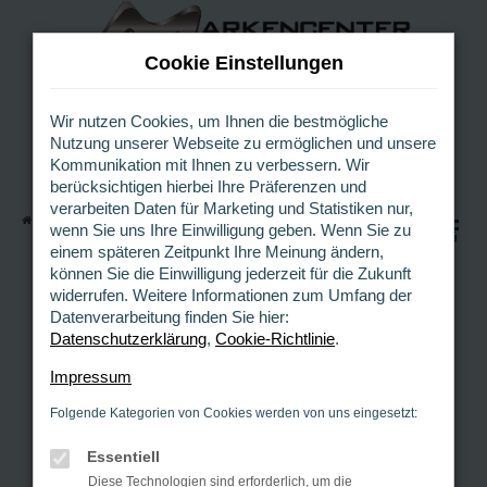
Z
u
Cookie Einstellungen
m
H
a
Wir nutzen Cookies, um Ihnen die bestmögliche
Nutzung unserer Webseite zu ermöglichen und unsere
u
Kommunikation mit Ihnen zu verbessern. Wir
p
berücksichtigen hierbei Ihre Präferenzen und
t
verarbeiten Daten für Marketing und Statistiken nur,
i
Startseite
Fahrzeuge
Fahrzeugangebote
0
wenn Sie uns Ihre Einwilligung geben. Wenn Sie zu
n
MENÜ
einem späteren Zeitpunkt Ihre Meinung ändern,
h
können Sie die Einwilligung jederzeit für die Zukunft
a
Fehler: Network Error
widerrufen. Weitere Informationen zum Umfang der
l
Datenverarbeitung finden Sie hier:
t
Beim Laden ist ein Fehler aufgetreten.
Datenschutzerklärung
,
Cookie-Richtlinie
.
s
Hier sind ein paar Tipps, die dir helfen können:
p
Impressum
Überprüfe deine Firewall und deine
r
Folgende Kategorien von Cookies werden von uns eingesetzt:
i
Internetverbindung.
n
Laden andere Webseiten, zum Beispiel deine
Essentiell
g
Suchmaschine?
Diese Technologien sind erforderlich, um die
e