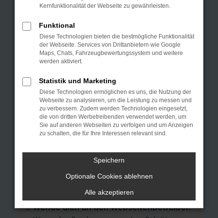
Kernfunktionalität der Webseite zu gewährleisten.
Prüfe deine Browsererweiterungen.
n
Manche Erweiterungen, wie Werbeblocker,
Funktional
können das Laden bestimmter Seiten
Diese Technologien bieten die bestmögliche Funktionalität
verhindern. Funktioniert die Seite in einem
der Webseite. Services von Drittanbietern wie Google
Maps, Chats, Fahrzeugbewertungssystem und weitere
anderen Browser oder in einem privaten
werden aktiviert.
Fenster?
Statistik und Marketing
Starte dein Gerät neu.
Diese Technologien ermöglichen es uns, die Nutzung der
Das kann manchmal helfen, vorübergehende
Webseite zu analysieren, um die Leistung zu messen und
Probleme zu beheben.
zu verbessern. Zudem werden Technologien eingesetzt,
die von dritten Werbetreibenden verwendet werden, um
Stelle sicher, dass dein Browser und dein
Sie auf anderen Webseiten zu verfolgen und um Anzeigen
Betriebssystem auf dem neuesten Stand
zu schalten, die für Ihre Interessen relevant sind.
sind.
Veraltete Software birgt nicht nur ein
Speichern
Sicherheitsrisiko, sondern kann auch dazu
Optionale Cookies ablehnen
führen, dass bestimmte Funktionen nicht
mehr unterstützt werden.
Alle akzeptieren
Wende dich an den Webseitenbetreiber.