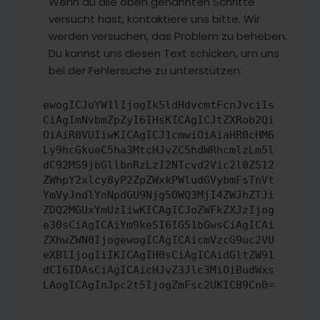
Wenn du alle oben genannten Schritte
versucht hast, kontaktiere uns bitte. Wir
werden versuchen, das Problem zu beheben.
Du kannst uns diesen Text schicken, um uns
bei der Fehlersuche zu unterstützen:
ewogICJuYW1lIjogIk5ldHdvcmtFcnJvciIs
CiAgImNvbmZpZyI6IHsKICAgICJtZXRob2Qi
OiAiR0VUIiwKICAgICJ1cmwiOiAiaHR0cHM6
Ly9hcGkueC5ha3MtcHJvZC5hdWRhcmlzLm5l
dC92MS9jbGllbnRzLzI2NTcvd2Vic2l0ZS12
ZWhpY2xlcy8yP2ZpZWxkPWludGVybmFsTnVt
YmVyJndlYnNpdGU9Njg5OWQ3MjI4ZWJhZTJi
ZDQ2MGUxYmUzIiwKICAgICJoZWFkZXJzIjog
e30sCiAgICAiYm9keSI6IG51bGwsCiAgICAi
ZXhwZWN0IjogewogICAgICAicmVzcG9uc2VU
eXBlIjogIiIKICAgIH0sCiAgICAidGltZW91
dCI6IDAsCiAgICAicHJvZ3Jlc3MiOiBudWxs
LAogICAgInJpc2t5IjogZmFsc2UKICB9Cn0=