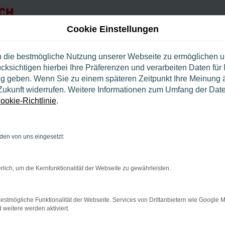
Cookie Einstellungen
n die bestmögliche Nutzung unserer Webseite zu ermöglichen 
cksichtigen hierbei Ihre Präferenzen und verarbeiten Daten für 
ng geben. Wenn Sie zu einem späteren Zeitpunkt Ihre Meinung 
e Zukunft widerrufen. Weitere Informationen zum Umfang der Dat
ookie-Richtlinie
.
bindung.
hmaschine?
en von uns eingesetzt:
s Laden bestimmter Seiten verhindern. Funktioniert die Sei
rlich, um die Kernfunktionalität der Webseite zu gewährleisten.
leme zu beheben.
riebssystem auf dem neuesten Stand sind.
estmögliche Funktionalität der Webseite. Services von Drittanbietern wie Google 
eitere werden aktiviert.
risiko, sondern kann auch dazu führen, dass bestimmte Funkt